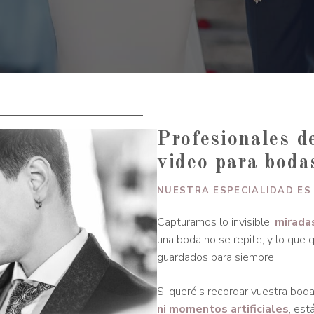
Profesionales de
video para boda
NUESTRA ESPECIALIDAD ES
Capturamos lo invisible:
miradas
una boda no se repite, y lo que 
guardados para siempre.
Si queréis recordar vuestra bod
ni momentos artificiales
, est