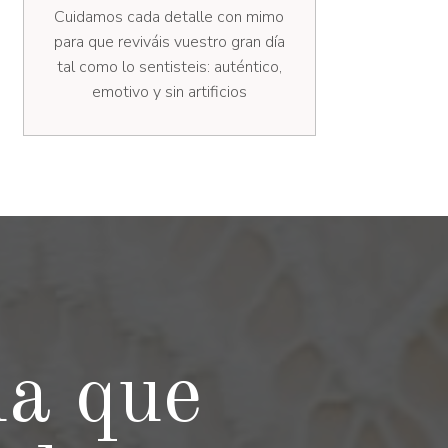
Cuidamos cada detalle con mimo
para que reviváis vuestro gran día
tal como lo sentisteis: auténtico,
emotivo y sin artificios
da que