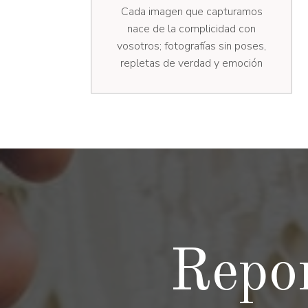
Cada imagen que capturamos
nace de la complicidad con
vosotros; fotografías sin poses,
repletas de verdad y emoción
Repor