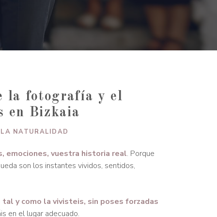
 la fotografía y el
s en Bizkaia
 LA NATURALIDAD
, emociones, vuestra historia real
. Porque
queda son los instantes vividos, sentidos,
a
tal y como la vivisteis, sin poses forzadas
áis en el lugar adecuado.